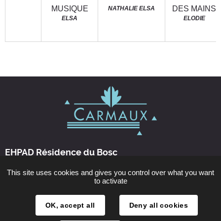
MUSIQUE
DES MAINS
NATHALIE ELSA
ELSA
ELODIE
EHPAD Résidence du Bosc
42 rue Antoine Pech
This site uses cookies and gives you control over what you want
81400 CARMAUX
to activate
Tél : 05 63 76 20 60
OK, accept all
Deny all cookies
Nous contacter